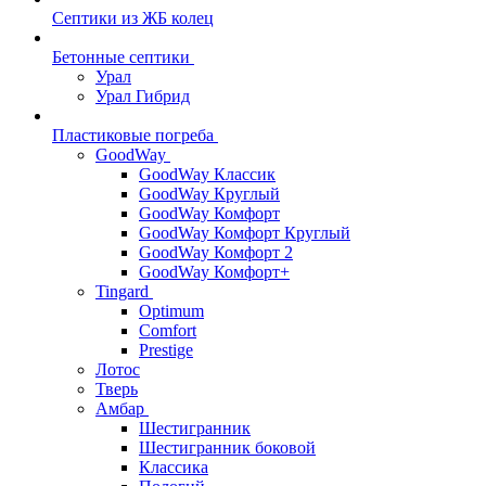
Септики из ЖБ колец
Бетонные септики
Урал
Урал Гибрид
Пластиковые погреба
GoodWay
GoodWay Классик
GoodWay Круглый
GoodWay Комфорт
GoodWay Комфорт Круглый
GoodWay Комфорт 2
GoodWay Комфорт+
Tingard
Optimum
Comfort
Prestige
Лотос
Тверь
Амбар
Шестигранник
Шестигранник боковой
Классика