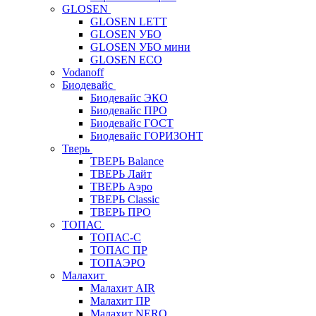
GLOSEN
GLOSEN LETT
GLOSEN УБО
GLOSEN УБО мини
GLOSEN ECO
Vodanoff
Биодевайс
Биодевайс ЭКО
Биодевайс ПРО
Биодевайс ГОСТ
Биодевайс ГОРИЗОНТ
Тверь
ТВЕРЬ Balance
ТВЕРЬ Лайт
ТВЕРЬ Аэро
ТВЕРЬ Classic
ТВЕРЬ ПРО
ТОПАС
ТОПАС-С
ТОПАС ПР
ТОПАЭРО
Малахит
Малахит AIR
Малахит ПР
Малахит NERO