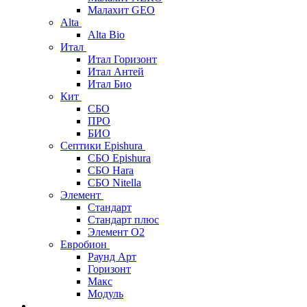
Малахит GEO
Alta
Alta Bio
Итал
Итал Горизонт
Итал Антей
Итал Био
Кит
СБО
ПРО
БИО
Септики Epishura
СБО Epishura
СБО Hara
СБО Nitella
Элемент
Стандарт
Стандарт плюс
Элемент О2
Евробион
Раунд Арт
Горизонт
Макс
Модуль