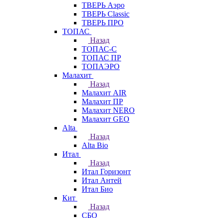
ТВЕРЬ Аэро
ТВЕРЬ Classic
ТВЕРЬ ПРО
ТОПАС
Назад
ТОПАС-С
ТОПАС ПР
ТОПАЭРО
Малахит
Назад
Малахит AIR
Малахит ПР
Малахит NERO
Малахит GEO
Alta
Назад
Alta Bio
Итал
Назад
Итал Горизонт
Итал Антей
Итал Био
Кит
Назад
СБО