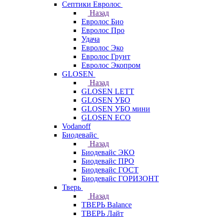
Септики Евролос
Назад
Евролос Био
Евролос Про
Удача
Евролос Эко
Евролос Грунт
Евролос Экопром
GLOSEN
Назад
GLOSEN LETT
GLOSEN УБО
GLOSEN УБО мини
GLOSEN ECO
Vodanoff
Биодевайс
Назад
Биодевайс ЭКО
Биодевайс ПРО
Биодевайс ГОСТ
Биодевайс ГОРИЗОНТ
Тверь
Назад
ТВЕРЬ Balance
ТВЕРЬ Лайт