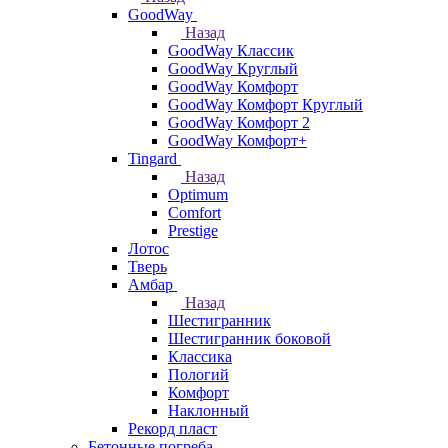
GoodWay
Назад
GoodWay Классик
GoodWay Круглый
GoodWay Комфорт
GoodWay Комфорт Круглый
GoodWay Комфорт 2
GoodWay Комфорт+
Tingard
Назад
Optimum
Comfort
Prestige
Лотос
Тверь
Амбар
Назад
Шестигранник
Шестигранник боковой
Классика
Пологий
Комфорт
Наклонный
Рекорд пласт
Бетонные погреба