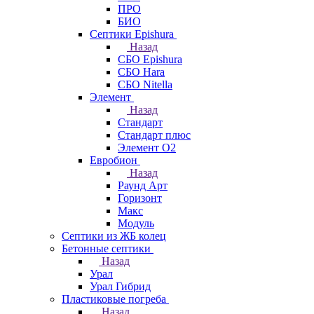
ПРО
БИО
Септики Epishura
Назад
СБО Epishura
СБО Hara
СБО Nitella
Элемент
Назад
Стандарт
Стандарт плюс
Элемент О2
Евробион
Назад
Раунд Арт
Горизонт
Макс
Модуль
Септики из ЖБ колец
Бетонные септики
Назад
Урал
Урал Гибрид
Пластиковые погреба
Назад