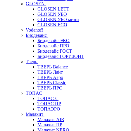
GLOSEN
GLOSEN LETT
GLOSEN УБО
GLOSEN УБО мини
GLOSEN ECO
Vodanoff
Биодевайс
Биодевайс ЭКО
Биодевайс ПРО
Биодевайс ГОСТ
Биодевайс ГОРИЗОНТ
Тверь
ТВЕРЬ Balance
ТВЕРЬ Лайт
ТВЕРЬ Аэро
ТВЕРЬ Classic
ТВЕРЬ ПРО
ТОПАС
ТОПАС-С
ТОПАС ПР
ТОПАЭРО
Малахит
Малахит AIR
Малахит ПР
Малахит NERO