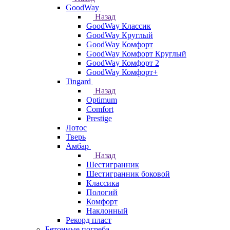
GoodWay
Назад
GoodWay Классик
GoodWay Круглый
GoodWay Комфорт
GoodWay Комфорт Круглый
GoodWay Комфорт 2
GoodWay Комфорт+
Tingard
Назад
Optimum
Comfort
Prestige
Лотос
Тверь
Амбар
Назад
Шестигранник
Шестигранник боковой
Классика
Пологий
Комфорт
Наклонный
Рекорд пласт
Бетонные погреба