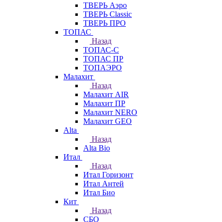
ТВЕРЬ Аэро
ТВЕРЬ Classic
ТВЕРЬ ПРО
ТОПАС
Назад
ТОПАС-С
ТОПАС ПР
ТОПАЭРО
Малахит
Назад
Малахит AIR
Малахит ПР
Малахит NERO
Малахит GEO
Alta
Назад
Alta Bio
Итал
Назад
Итал Горизонт
Итал Антей
Итал Био
Кит
Назад
СБО