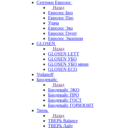
Септики Евролос
Назад
Евролос Био
Евролос Про
Удача
Евролос Эко
Евролос Грунт
Евролос Экопром
GLOSEN
Назад
GLOSEN LETT
GLOSEN УБО
GLOSEN УБО мини
GLOSEN ECO
Vodanoff
Биодевайс
Назад
Биодевайс ЭКО
Биодевайс ПРО
Биодевайс ГОСТ
Биодевайс ГОРИЗОНТ
Тверь
Назад
ТВЕРЬ Balance
ТВЕРЬ Лайт