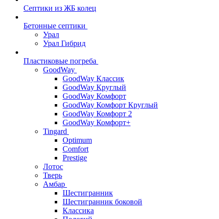
Септики из ЖБ колец
Бетонные септики
Урал
Урал Гибрид
Пластиковые погреба
GoodWay
GoodWay Классик
GoodWay Круглый
GoodWay Комфорт
GoodWay Комфорт Круглый
GoodWay Комфорт 2
GoodWay Комфорт+
Tingard
Optimum
Comfort
Prestige
Лотос
Тверь
Амбар
Шестигранник
Шестигранник боковой
Классика