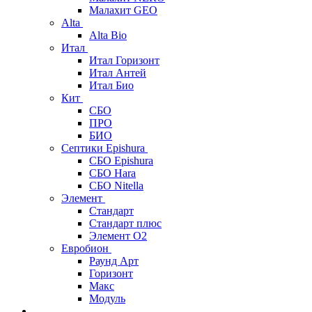
Малахит GEO
Alta
Alta Bio
Итал
Итал Горизонт
Итал Антей
Итал Био
Кит
СБО
ПРО
БИО
Септики Epishura
СБО Epishura
СБО Hara
СБО Nitella
Элемент
Стандарт
Стандарт плюс
Элемент О2
Евробион
Раунд Арт
Горизонт
Макс
Модуль