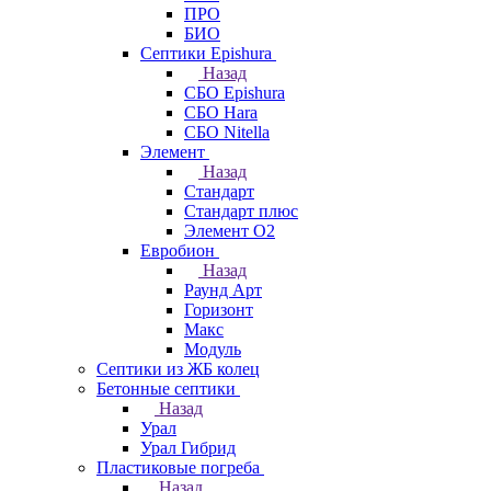
ПРО
БИО
Септики Epishura
Назад
СБО Epishura
СБО Hara
СБО Nitella
Элемент
Назад
Стандарт
Стандарт плюс
Элемент О2
Евробион
Назад
Раунд Арт
Горизонт
Макс
Модуль
Септики из ЖБ колец
Бетонные септики
Назад
Урал
Урал Гибрид
Пластиковые погреба
Назад