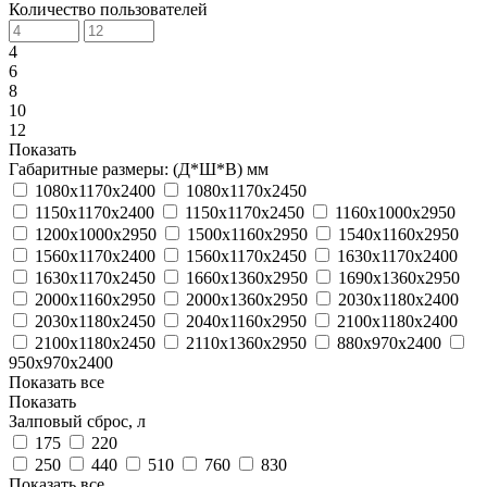
Количество пользователей
4
6
8
10
12
Показать
Габаритные размеры: (Д*Ш*В) мм
1080х1170х2400
1080х1170х2450
1150х1170х2400
1150х1170х2450
1160х1000х2950
1200х1000х2950
1500х1160х2950
1540х1160х2950
1560х1170х2400
1560х1170х2450
1630х1170х2400
1630х1170х2450
1660х1360х2950
1690х1360х2950
2000х1160х2950
2000х1360х2950
2030х1180х2400
2030х1180х2450
2040х1160х2950
2100х1180х2400
2100х1180х2450
2110х1360х2950
880х970х2400
950х970х2400
Показать все
Показать
Залповый сброс, л
175
220
250
440
510
760
830
Показать все