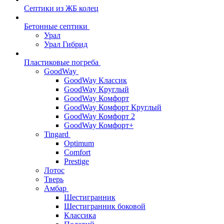
Септики из ЖБ колец
Бетонные септики
Урал
Урал Гибрид
Пластиковые погреба
GoodWay
GoodWay Классик
GoodWay Круглый
GoodWay Комфорт
GoodWay Комфорт Круглый
GoodWay Комфорт 2
GoodWay Комфорт+
Tingard
Optimum
Comfort
Prestige
Лотос
Тверь
Амбар
Шестигранник
Шестигранник боковой
Классика