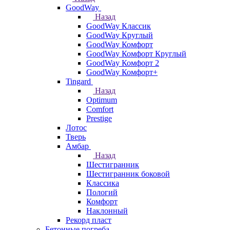
GoodWay
Назад
GoodWay Классик
GoodWay Круглый
GoodWay Комфорт
GoodWay Комфорт Круглый
GoodWay Комфорт 2
GoodWay Комфорт+
Tingard
Назад
Optimum
Comfort
Prestige
Лотос
Тверь
Амбар
Назад
Шестигранник
Шестигранник боковой
Классика
Пологий
Комфорт
Наклонный
Рекорд пласт
Бетонные погреба