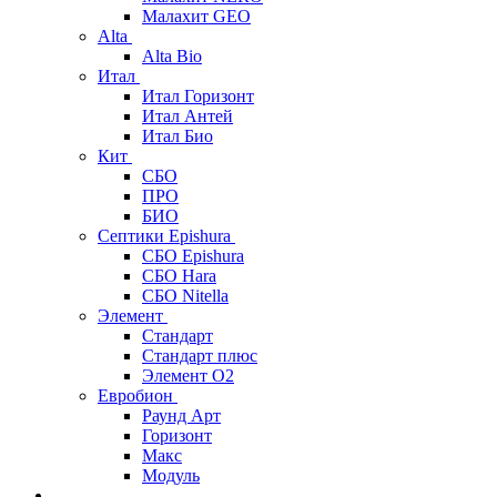
Малахит GEO
Alta
Alta Bio
Итал
Итал Горизонт
Итал Антей
Итал Био
Кит
СБО
ПРО
БИО
Септики Epishura
СБО Epishura
СБО Hara
СБО Nitella
Элемент
Стандарт
Стандарт плюс
Элемент О2
Евробион
Раунд Арт
Горизонт
Макс
Модуль