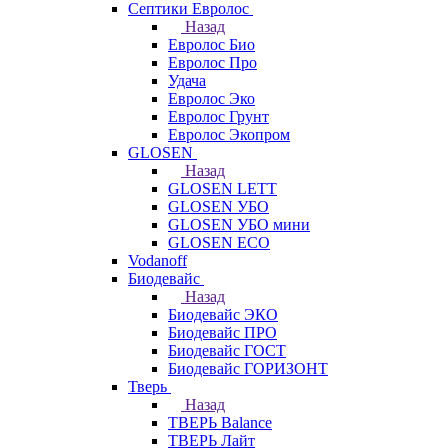
Септики Евролос
Назад
Евролос Био
Евролос Про
Удача
Евролос Эко
Евролос Грунт
Евролос Экопром
GLOSEN
Назад
GLOSEN LETT
GLOSEN УБО
GLOSEN УБО мини
GLOSEN ECO
Vodanoff
Биодевайс
Назад
Биодевайс ЭКО
Биодевайс ПРО
Биодевайс ГОСТ
Биодевайс ГОРИЗОНТ
Тверь
Назад
ТВЕРЬ Balance
ТВЕРЬ Лайт