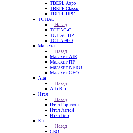
ТВЕРЬ Аэро
ТВЕРЬ Classic
ТВЕРЬ ПРО
ТОПАС
Назад
ТОПАС-С
ТОПАС ПР
ТОПАЭРО
Малахит
Назад
Малахит AIR
Малахит ПР
Малахит NERO
Малахит GEO
Alta
Назад
Alta Bio
Итал
Назад
Итал Горизонт
Итал Антей
Итал Био
Кит
Назад
СБО