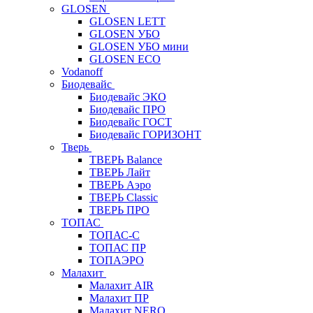
GLOSEN
GLOSEN LETT
GLOSEN УБО
GLOSEN УБО мини
GLOSEN ECO
Vodanoff
Биодевайс
Биодевайс ЭКО
Биодевайс ПРО
Биодевайс ГОСТ
Биодевайс ГОРИЗОНТ
Тверь
ТВЕРЬ Balance
ТВЕРЬ Лайт
ТВЕРЬ Аэро
ТВЕРЬ Classic
ТВЕРЬ ПРО
ТОПАС
ТОПАС-С
ТОПАС ПР
ТОПАЭРО
Малахит
Малахит AIR
Малахит ПР
Малахит NERO