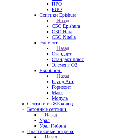
ПРО
БИО
Септики Epishura
Назад
СБО Epishura
СБО Hara
СБО Nitella
Элемент
Назад
Стандарт
Стандарт плюс
Элемент О2
Евробион
Назад
Раунд Арт
Горизонт
Макс
Модуль
Септики из ЖБ колец
Бетонные септики
Назад
Урал
Урал Гибрид
Пластиковые погреба
Назад