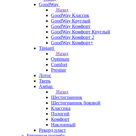
GoodWay
Назад
GoodWay Классик
GoodWay Круглый
GoodWay Комфорт
GoodWay Комфорт Круглый
GoodWay Комфорт 2
GoodWay Комфорт+
Tingard
Назад
Optimum
Comfort
Prestige
Лотос
Тверь
Амбар
Назад
Шестигранник
Шестигранник боковой
Классика
Пологий
Комфорт
Наклонный
Рекорд пласт
Бетонные погреба