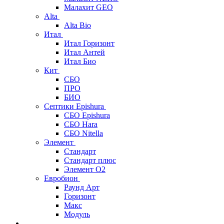
Малахит GEO
Alta
Alta Bio
Итал
Итал Горизонт
Итал Антей
Итал Био
Кит
СБО
ПРО
БИО
Септики Epishura
СБО Epishura
СБО Hara
СБО Nitella
Элемент
Стандарт
Стандарт плюс
Элемент О2
Евробион
Раунд Арт
Горизонт
Макс
Модуль