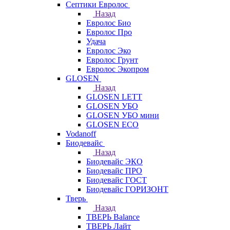
Септики Евролос
Назад
Евролос Био
Евролос Про
Удача
Евролос Эко
Евролос Грунт
Евролос Экопром
GLOSEN
Назад
GLOSEN LETT
GLOSEN УБО
GLOSEN УБО мини
GLOSEN ECO
Vodanoff
Биодевайс
Назад
Биодевайс ЭКО
Биодевайс ПРО
Биодевайс ГОСТ
Биодевайс ГОРИЗОНТ
Тверь
Назад
ТВЕРЬ Balance
ТВЕРЬ Лайт