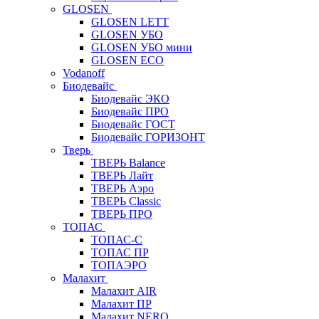
GLOSEN
GLOSEN LETT
GLOSEN УБО
GLOSEN УБО мини
GLOSEN ECO
Vodanoff
Биодевайс
Биодевайс ЭКО
Биодевайс ПРО
Биодевайс ГОСТ
Биодевайс ГОРИЗОНТ
Тверь
ТВЕРЬ Balance
ТВЕРЬ Лайт
ТВЕРЬ Аэро
ТВЕРЬ Classic
ТВЕРЬ ПРО
ТОПАС
ТОПАС-С
ТОПАС ПР
ТОПАЭРО
Малахит
Малахит AIR
Малахит ПР
Малахит NERO