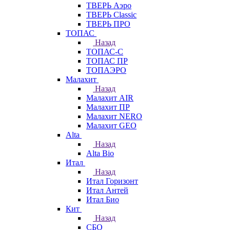
ТВЕРЬ Аэро
ТВЕРЬ Classic
ТВЕРЬ ПРО
ТОПАС
Назад
ТОПАС-С
ТОПАС ПР
ТОПАЭРО
Малахит
Назад
Малахит AIR
Малахит ПР
Малахит NERO
Малахит GEO
Alta
Назад
Alta Bio
Итал
Назад
Итал Горизонт
Итал Антей
Итал Био
Кит
Назад
СБО