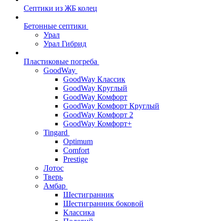
Септики из ЖБ колец
Бетонные септики
Урал
Урал Гибрид
Пластиковые погреба
GoodWay
GoodWay Классик
GoodWay Круглый
GoodWay Комфорт
GoodWay Комфорт Круглый
GoodWay Комфорт 2
GoodWay Комфорт+
Tingard
Optimum
Comfort
Prestige
Лотос
Тверь
Амбар
Шестигранник
Шестигранник боковой
Классика