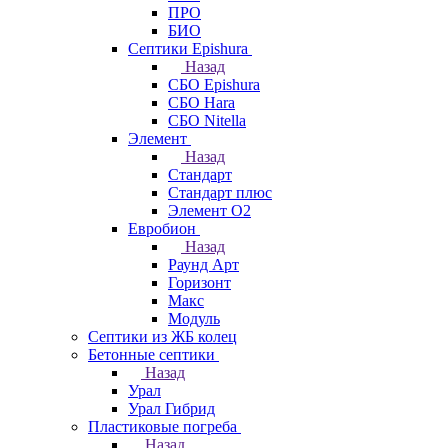
ПРО
БИО
Септики Epishura
Назад
СБО Epishura
СБО Hara
СБО Nitella
Элемент
Назад
Стандарт
Стандарт плюс
Элемент О2
Евробион
Назад
Раунд Арт
Горизонт
Макс
Модуль
Септики из ЖБ колец
Бетонные септики
Назад
Урал
Урал Гибрид
Пластиковые погреба
Назад