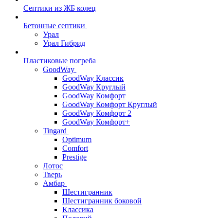
Септики из ЖБ колец
Бетонные септики
Урал
Урал Гибрид
Пластиковые погреба
GoodWay
GoodWay Классик
GoodWay Круглый
GoodWay Комфорт
GoodWay Комфорт Круглый
GoodWay Комфорт 2
GoodWay Комфорт+
Tingard
Optimum
Comfort
Prestige
Лотос
Тверь
Амбар
Шестигранник
Шестигранник боковой
Классика