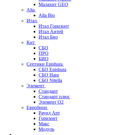
Малахит GEO
Alta
Alta Bio
Итал
Итал Горизонт
Итал Антей
Итал Био
Кит
СБО
ПРО
БИО
Септики Epishura
СБО Epishura
СБО Hara
СБО Nitella
Элемент
Стандарт
Стандарт плюс
Элемент О2
Евробион
Раунд Арт
Горизонт
Макс
Модуль