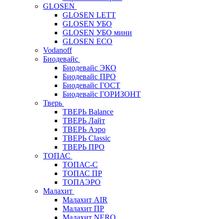
GLOSEN
GLOSEN LETT
GLOSEN УБО
GLOSEN УБО мини
GLOSEN ECO
Vodanoff
Биодевайс
Биодевайс ЭКО
Биодевайс ПРО
Биодевайс ГОСТ
Биодевайс ГОРИЗОНТ
Тверь
ТВЕРЬ Balance
ТВЕРЬ Лайт
ТВЕРЬ Аэро
ТВЕРЬ Classic
ТВЕРЬ ПРО
ТОПАС
ТОПАС-С
ТОПАС ПР
ТОПАЭРО
Малахит
Малахит AIR
Малахит ПР
Малахит NERO